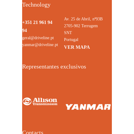
Technology
Av. 25 de Abril, nº93B
+351 21 961 94
2705-902 Terrugem
94
SNT
geral@driveline.pt
Portugal
yanmar@driveline.pt
VER MAPA
Representantes exclusivos
Contacts