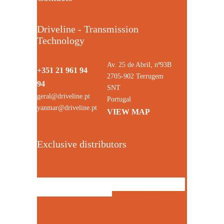
Driveline - Transmission
Technology
Av. 25 de Abril, nº93B
+351 21 961 94
2705-902 Terrugem
94
SNT
geral@driveline.pt
Portugal
yanmar@driveline.pt
VIEW MAP
Exclusive distributors