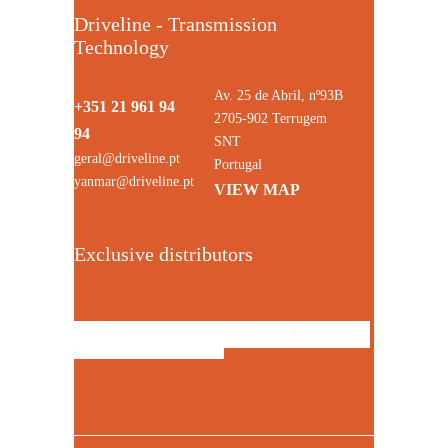
Driveline - Transmission
Technology
Av. 25 de Abril, nº93B
+351 21 961 94
2705-902 Terrugem
94
SNT
geral@driveline.pt
Portugal
yanmar@driveline.pt
VIEW MAP
Exclusive distributors