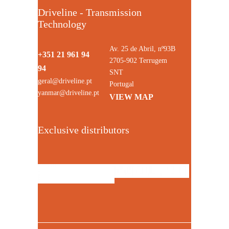
Driveline - Transmission
Technology
Av. 25 de Abril, nº93B
+351 21 961 94
2705-902 Terrugem
94
SNT
geral@driveline.pt
Portugal
yanmar@driveline.pt
VIEW MAP
Exclusive distributors