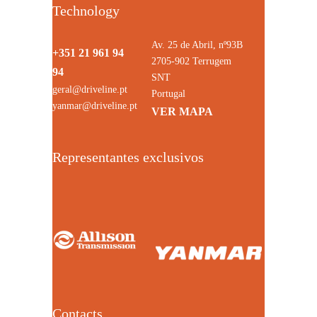
Technology
Av. 25 de Abril, nº93B
+351 21 961 94
2705-902 Terrugem
94
SNT
geral@driveline.pt
Portugal
yanmar@driveline.pt
VER MAPA
Representantes exclusivos
Contacts