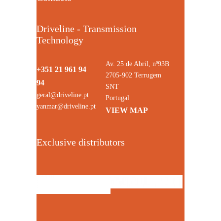
Driveline - Transmission
Technology
Av. 25 de Abril, nº93B
+351 21 961 94
2705-902 Terrugem
94
SNT
geral@driveline.pt
Portugal
yanmar@driveline.pt
VIEW MAP
Exclusive distributors