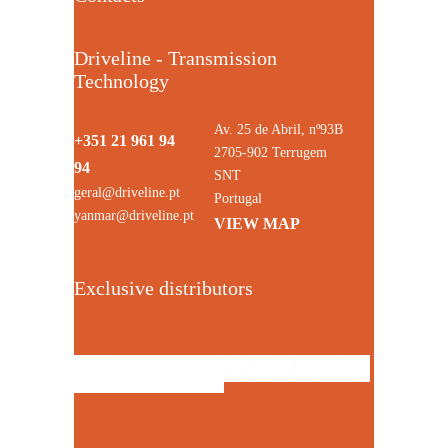
Driveline - Transmission
Technology
Av. 25 de Abril, nº93B
+351 21 961 94
2705-902 Terrugem
94
SNT
geral@driveline.pt
Portugal
yanmar@driveline.pt
VIEW MAP
Exclusive distributors