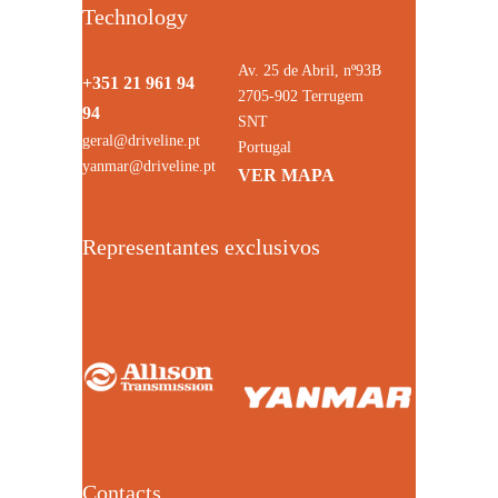
Technology
Av. 25 de Abril, nº93B
+351 21 961 94
2705-902 Terrugem
94
SNT
geral@driveline.pt
Portugal
yanmar@driveline.pt
VER MAPA
Representantes exclusivos
Contacts