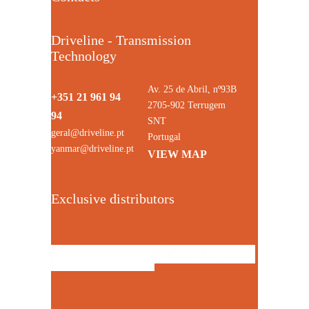
Driveline - Transmission
Technology
Av. 25 de Abril, nº93B
+351 21 961 94
2705-902 Terrugem
94
SNT
geral@driveline.pt
Portugal
yanmar@driveline.pt
VIEW MAP
Exclusive distributors