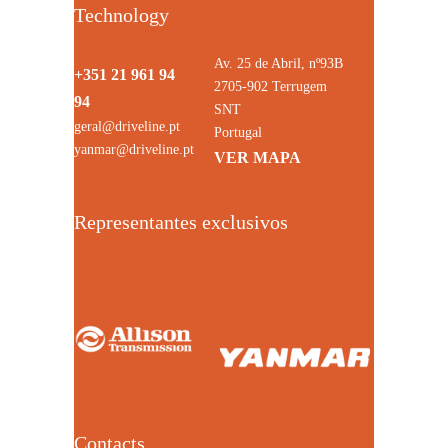
Technology
Av. 25 de Abril, nº93B
+351 21 961 94
2705-902 Terrugem
94
SNT
geral@driveline.pt
Portugal
yanmar@driveline.pt
VER MAPA
Representantes exclusivos
Contacts