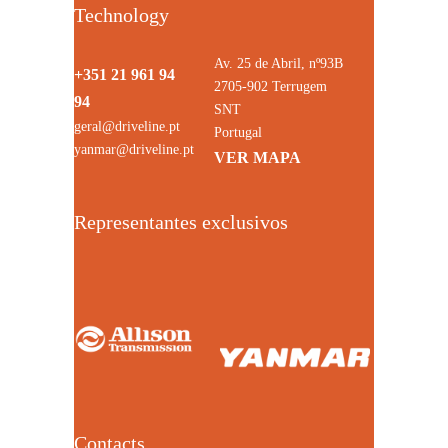
Technology
Av. 25 de Abril, nº93B
+351 21 961 94
2705-902 Terrugem
94
SNT
geral@driveline.pt
Portugal
yanmar@driveline.pt
VER MAPA
Representantes exclusivos
Contacts