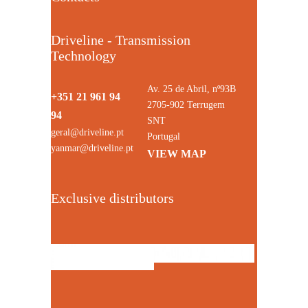
Driveline - Transmission
Technology
Av. 25 de Abril, nº93B
+351 21 961 94
2705-902 Terrugem
94
SNT
geral@driveline.pt
Portugal
yanmar@driveline.pt
VIEW MAP
Exclusive distributors