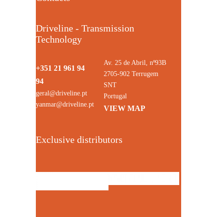
Driveline - Transmission
Technology
Av. 25 de Abril, nº93B
+351 21 961 94
2705-902 Terrugem
94
SNT
geral@driveline.pt
Portugal
yanmar@driveline.pt
VIEW MAP
Exclusive distributors