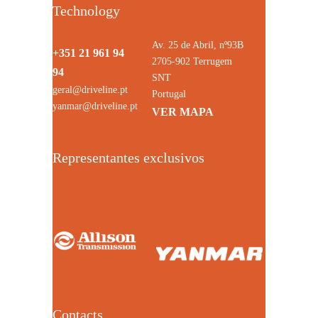
Technology
Av. 25 de Abril, nº93B
+351 21 961 94
2705-902 Terrugem
94
SNT
geral@driveline.pt
Portugal
yanmar@driveline.pt
VER MAPA
Representantes exclusivos
Contacts