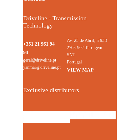
Driveline - Transmission
Technology
Av. 25 de Abril, nº93B
+351 21 961 94
2705-902 Terrugem
94
SNT
geral@driveline.pt
Portugal
yanmar@driveline.pt
VIEW MAP
Exclusive distributors