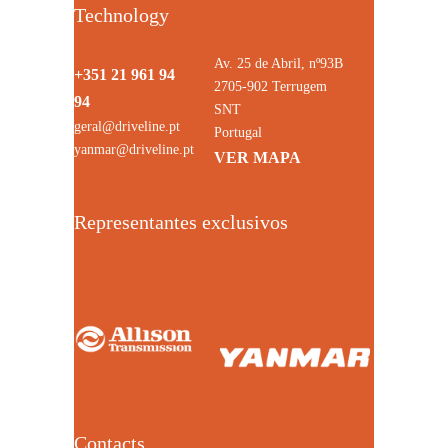
Technology
Av. 25 de Abril, nº93B
+351 21 961 94
2705-902 Terrugem
94
SNT
geral@driveline.pt
Portugal
yanmar@driveline.pt
VER MAPA
Representantes exclusivos
Contacts