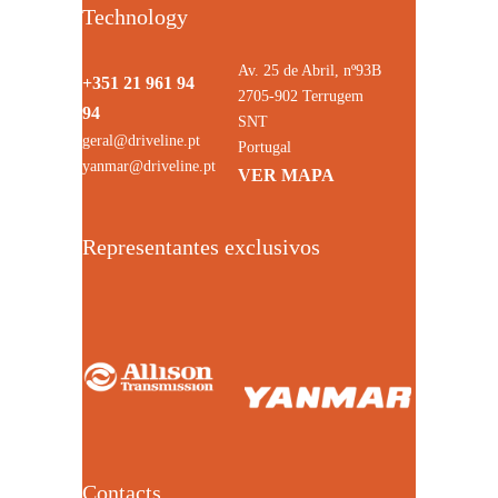
Technology
Av. 25 de Abril, nº93B
+351 21 961 94
2705-902 Terrugem
94
SNT
geral@driveline.pt
Portugal
yanmar@driveline.pt
VER MAPA
Representantes exclusivos
Contacts