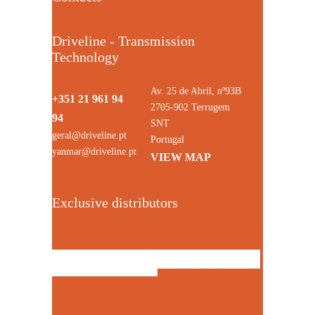
Driveline - Transmission
Technology
Av. 25 de Abril, nº93B
+351 21 961 94
2705-902 Terrugem
94
SNT
geral@driveline.pt
Portugal
yanmar@driveline.pt
VIEW MAP
Exclusive distributors