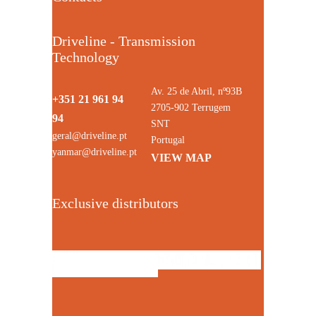
Driveline - Transmission
Technology
Av. 25 de Abril, nº93B
+351 21 961 94
2705-902 Terrugem
94
SNT
geral@driveline.pt
Portugal
yanmar@driveline.pt
VIEW MAP
Exclusive distributors