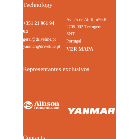
Technology
Av. 25 de Abril, nº93B
+351 21 961 94
2705-902 Terrugem
94
SNT
geral@driveline.pt
Portugal
yanmar@driveline.pt
VER MAPA
Representantes exclusivos
Contacts