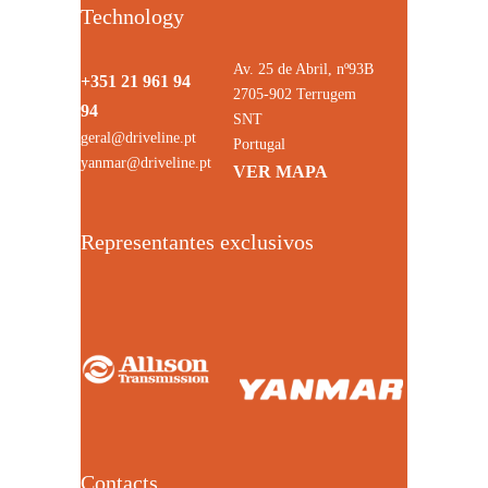
Technology
Av. 25 de Abril, nº93B
+351 21 961 94
2705-902 Terrugem
94
SNT
geral@driveline.pt
Portugal
yanmar@driveline.pt
VER MAPA
Representantes exclusivos
Contacts