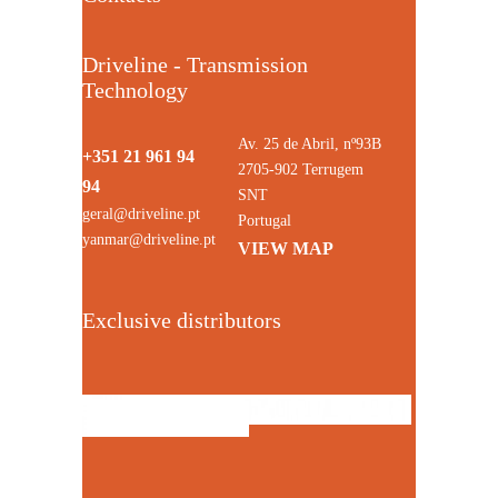
Driveline - Transmission
Technology
Av. 25 de Abril, nº93B
+351 21 961 94
2705-902 Terrugem
94
SNT
geral@driveline.pt
Portugal
yanmar@driveline.pt
VIEW MAP
Exclusive distributors