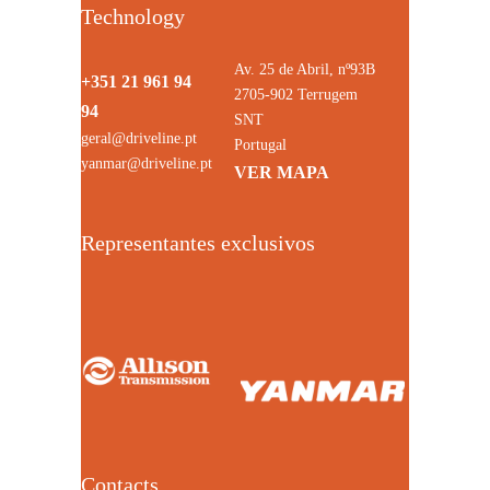
Technology
Av. 25 de Abril, nº93B
+351 21 961 94
2705-902 Terrugem
94
SNT
geral@driveline.pt
Portugal
yanmar@driveline.pt
VER MAPA
Representantes exclusivos
Contacts