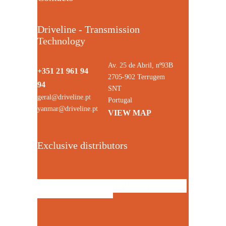
Driveline - Transmission
Technology
Av. 25 de Abril, nº93B
+351 21 961 94
2705-902 Terrugem
94
SNT
geral@driveline.pt
Portugal
yanmar@driveline.pt
VIEW MAP
Exclusive distributors