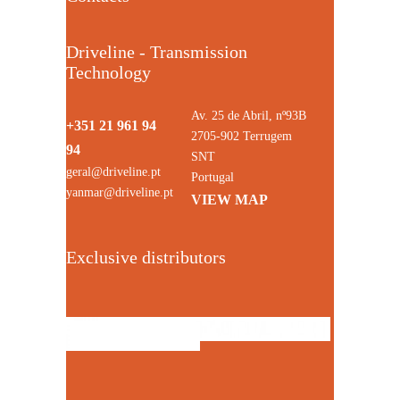
Driveline - Transmission
Technology
Av. 25 de Abril, nº93B
+351 21 961 94
2705-902 Terrugem
94
SNT
geral@driveline.pt
Portugal
yanmar@driveline.pt
VIEW MAP
Exclusive distributors