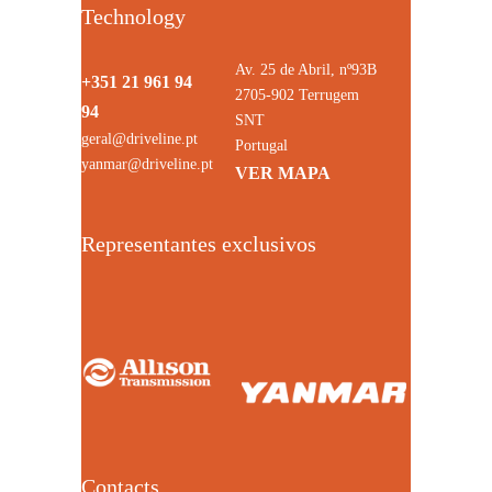
Technology
Av. 25 de Abril, nº93B
+351 21 961 94
2705-902 Terrugem
94
SNT
geral@driveline.pt
Portugal
yanmar@driveline.pt
VER MAPA
Representantes exclusivos
Contacts