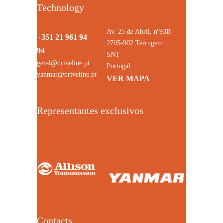
Technology
Av. 25 de Abril, nº93B
+351 21 961 94
2705-902 Terrugem
94
SNT
geral@driveline.pt
Portugal
yanmar@driveline.pt
VER MAPA
Representantes exclusivos
Contacts