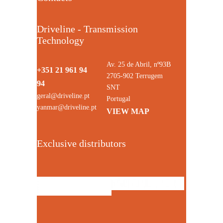
Driveline - Transmission
Technology
Av. 25 de Abril, nº93B
+351 21 961 94
2705-902 Terrugem
94
SNT
geral@driveline.pt
Portugal
yanmar@driveline.pt
VIEW MAP
Exclusive distributors