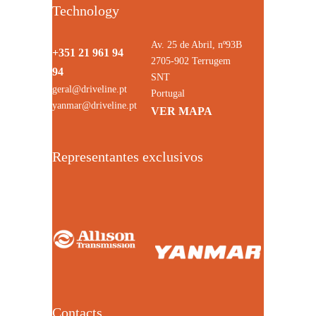
Technology
Av. 25 de Abril, nº93B
+351 21 961 94
2705-902 Terrugem
94
SNT
geral@driveline.pt
Portugal
yanmar@driveline.pt
VER MAPA
Representantes exclusivos
Contacts