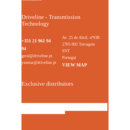
Driveline - Transmission
Technology
Av. 25 de Abril, nº93B
+351 21 961 94
2705-902 Terrugem
94
SNT
geral@driveline.pt
Portugal
yanmar@driveline.pt
VIEW MAP
Exclusive distributors