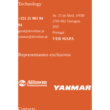
Technology
Av. 25 de Abril, nº93B
+351 21 961 94
2705-902 Terrugem
94
SNT
geral@driveline.pt
Portugal
yanmar@driveline.pt
VER MAPA
Representantes exclusivos
Contacts