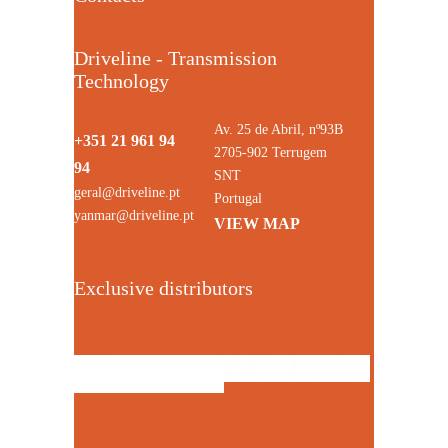
Driveline - Transmission
Technology
Av. 25 de Abril, nº93B
+351 21 961 94
2705-902 Terrugem
94
SNT
geral@driveline.pt
Portugal
yanmar@driveline.pt
VIEW MAP
Exclusive distributors