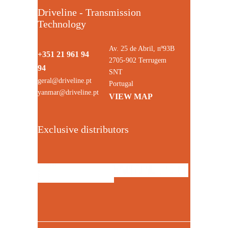
Driveline - Transmission
Technology
Av. 25 de Abril, nº93B
+351 21 961 94
2705-902 Terrugem
94
SNT
geral@driveline.pt
Portugal
yanmar@driveline.pt
VIEW MAP
Exclusive distributors