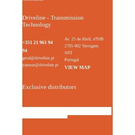
Driveline - Transmission
Technology
Av. 25 de Abril, nº93B
+351 21 961 94
2705-902 Terrugem
94
SNT
geral@driveline.pt
Portugal
yanmar@driveline.pt
VIEW MAP
Exclusive distributors