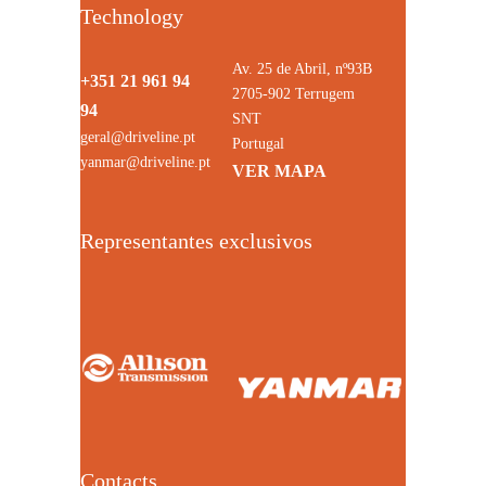
Technology
Av. 25 de Abril, nº93B
+351 21 961 94
2705-902 Terrugem
94
SNT
geral@driveline.pt
Portugal
yanmar@driveline.pt
VER MAPA
Representantes exclusivos
Contacts