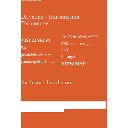
Driveline - Transmission
Technology
Av. 25 de Abril, nº93B
+351 21 961 94
2705-902 Terrugem
94
SNT
geral@driveline.pt
Portugal
yanmar@driveline.pt
VIEW MAP
Exclusive distributors