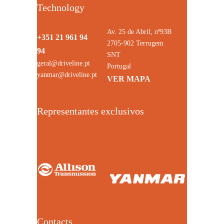
Technology
Av. 25 de Abril, nº93B
+351 21 961 94
2705-902 Terrugem
94
SNT
geral@driveline.pt
Portugal
yanmar@driveline.pt
VER MAPA
Representantes exclusivos
Contacts