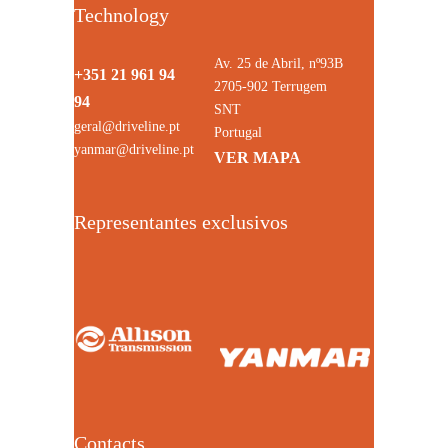
Technology
Av. 25 de Abril, nº93B
+351 21 961 94
2705-902 Terrugem
94
SNT
geral@driveline.pt
Portugal
yanmar@driveline.pt
VER MAPA
Representantes exclusivos
Contacts