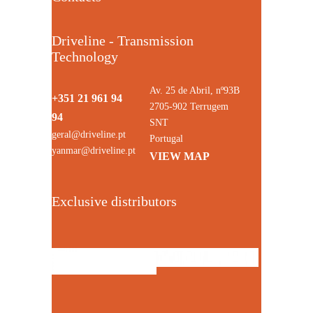
Driveline - Transmission
Technology
Av. 25 de Abril, nº93B
+351 21 961 94
2705-902 Terrugem
94
SNT
geral@driveline.pt
Portugal
yanmar@driveline.pt
VIEW MAP
Exclusive distributors