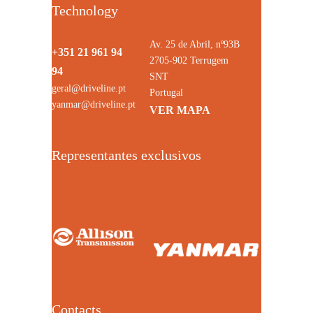
Technology
Av. 25 de Abril, nº93B
+351 21 961 94
2705-902 Terrugem
94
SNT
geral@driveline.pt
Portugal
yanmar@driveline.pt
VER MAPA
Representantes exclusivos
Contacts