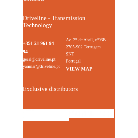
Driveline - Transmission
Technology
Av. 25 de Abril, nº93B
+351 21 961 94
2705-902 Terrugem
94
SNT
geral@driveline.pt
Portugal
yanmar@driveline.pt
VIEW MAP
Exclusive distributors