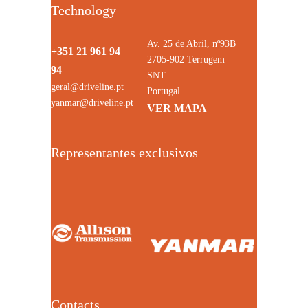
Technology
Av. 25 de Abril, nº93B
+351 21 961 94
2705-902 Terrugem
94
SNT
geral@driveline.pt
Portugal
yanmar@driveline.pt
VER MAPA
Representantes exclusivos
Contacts