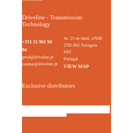
Driveline - Transmission
Technology
Av. 25 de Abril, nº93B
+351 21 961 94
2705-902 Terrugem
94
SNT
geral@driveline.pt
Portugal
yanmar@driveline.pt
VIEW MAP
Exclusive distributors