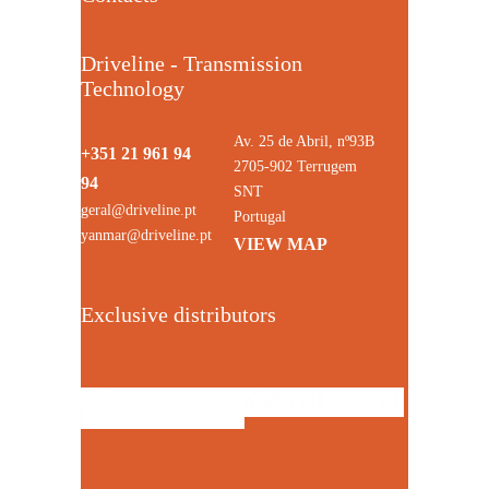
Driveline - Transmission
Technology
Av. 25 de Abril, nº93B
+351 21 961 94
2705-902 Terrugem
94
SNT
geral@driveline.pt
Portugal
yanmar@driveline.pt
VIEW MAP
Exclusive distributors