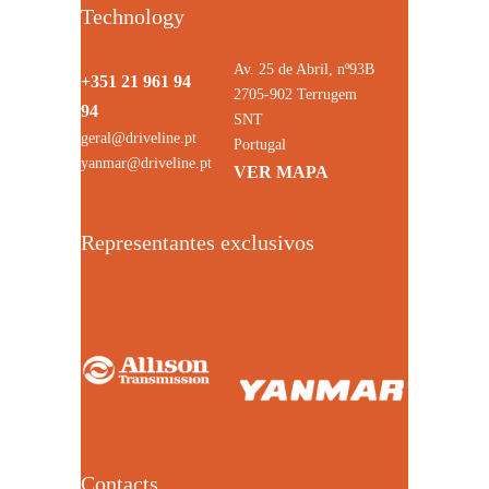
Technology
Av. 25 de Abril, nº93B
+351 21 961 94
2705-902 Terrugem
94
SNT
geral@driveline.pt
Portugal
yanmar@driveline.pt
VER MAPA
Representantes exclusivos
Contacts