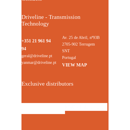
Driveline - Transmission
Technology
Av. 25 de Abril, nº93B
+351 21 961 94
2705-902 Terrugem
94
SNT
geral@driveline.pt
Portugal
yanmar@driveline.pt
VIEW MAP
Exclusive distributors