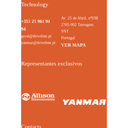
Technology
Av. 25 de Abril, nº93B
+351 21 961 94
2705-902 Terrugem
94
SNT
geral@driveline.pt
Portugal
yanmar@driveline.pt
VER MAPA
Representantes exclusivos
Contacts