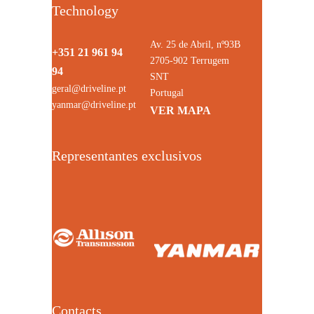
Technology
Av. 25 de Abril, nº93B
+351 21 961 94
2705-902 Terrugem
94
SNT
geral@driveline.pt
Portugal
yanmar@driveline.pt
VER MAPA
Representantes exclusivos
Contacts