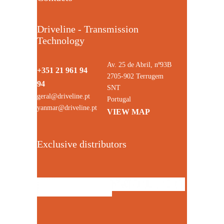
Driveline - Transmission
Technology
Av. 25 de Abril, nº93B
+351 21 961 94
2705-902 Terrugem
94
SNT
geral@driveline.pt
Portugal
yanmar@driveline.pt
VIEW MAP
Exclusive distributors