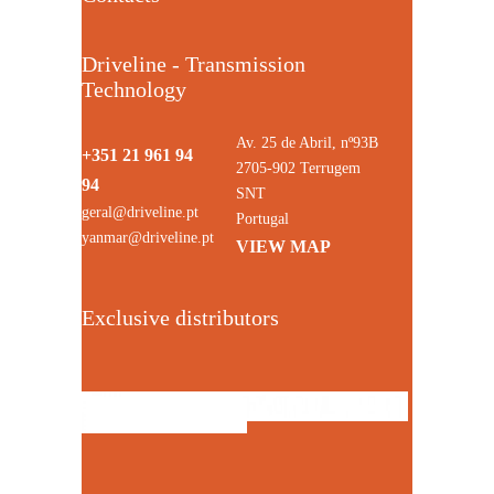
Driveline - Transmission
Technology
Av. 25 de Abril, nº93B
+351 21 961 94
2705-902 Terrugem
94
SNT
geral@driveline.pt
Portugal
yanmar@driveline.pt
VIEW MAP
Exclusive distributors