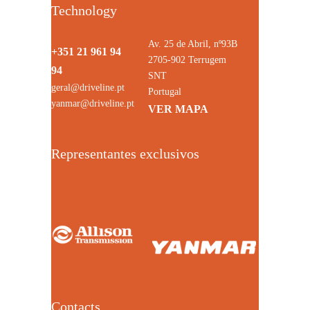
Technology
Av. 25 de Abril, nº93B
+351 21 961 94
2705-902 Terrugem
94
SNT
geral@driveline.pt
Portugal
yanmar@driveline.pt
VER MAPA
Representantes exclusivos
Contacts