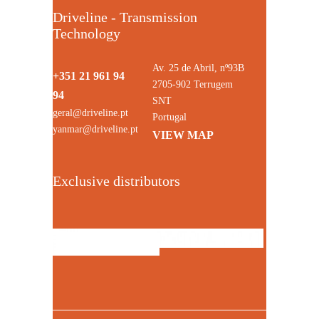
Driveline - Transmission
Technology
Av. 25 de Abril, nº93B
+351 21 961 94
2705-902 Terrugem
94
SNT
geral@driveline.pt
Portugal
yanmar@driveline.pt
VIEW MAP
Exclusive distributors