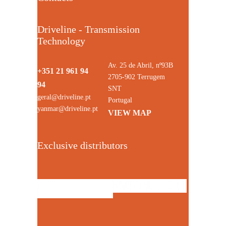
Driveline - Transmission
Technology
Av. 25 de Abril, nº93B
+351 21 961 94
2705-902 Terrugem
94
SNT
geral@driveline.pt
Portugal
yanmar@driveline.pt
VIEW MAP
Exclusive distributors