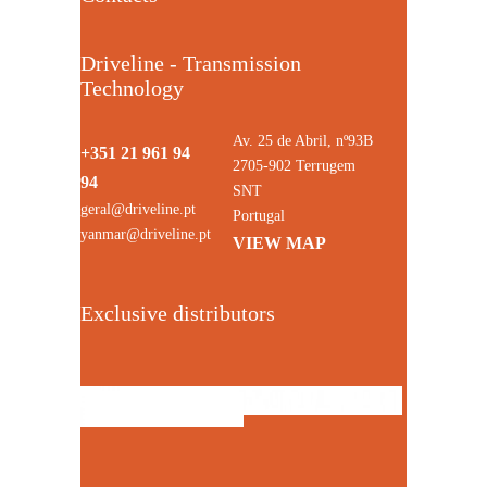
Driveline - Transmission
Technology
Av. 25 de Abril, nº93B
+351 21 961 94
2705-902 Terrugem
94
SNT
geral@driveline.pt
Portugal
yanmar@driveline.pt
VIEW MAP
Exclusive distributors