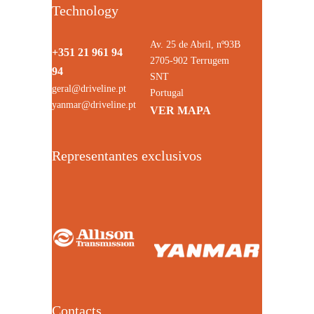
Technology
Av. 25 de Abril, nº93B
+351 21 961 94
2705-902 Terrugem
94
SNT
geral@driveline.pt
Portugal
yanmar@driveline.pt
VER MAPA
Representantes exclusivos
Contacts