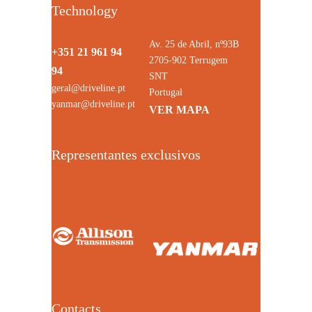
Technology
Av. 25 de Abril, nº93B
+351 21 961 94
2705-902 Terrugem
94
SNT
geral@driveline.pt
Portugal
yanmar@driveline.pt
VER MAPA
Representantes exclusivos
Contacts