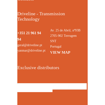
Driveline - Transmission
Technology
Av. 25 de Abril, nº93B
+351 21 961 94
2705-902 Terrugem
94
SNT
geral@driveline.pt
Portugal
yanmar@driveline.pt
VIEW MAP
Exclusive distributors