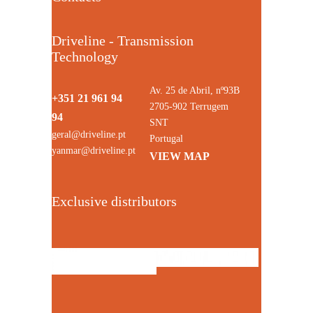
Driveline - Transmission
Technology
Av. 25 de Abril, nº93B
+351 21 961 94
2705-902 Terrugem
94
SNT
geral@driveline.pt
Portugal
yanmar@driveline.pt
VIEW MAP
Exclusive distributors