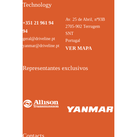
Technology
Av. 25 de Abril, nº93B
+351 21 961 94
2705-902 Terrugem
94
SNT
geral@driveline.pt
Portugal
yanmar@driveline.pt
VER MAPA
Representantes exclusivos
Contacts