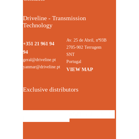
Driveline - Transmission
Technology
Av. 25 de Abril, nº93B
+351 21 961 94
2705-902 Terrugem
94
SNT
geral@driveline.pt
Portugal
yanmar@driveline.pt
VIEW MAP
Exclusive distributors