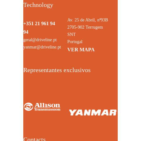
Technology
Av. 25 de Abril, nº93B
+351 21 961 94
2705-902 Terrugem
94
SNT
geral@driveline.pt
Portugal
yanmar@driveline.pt
VER MAPA
Representantes exclusivos
Contacts