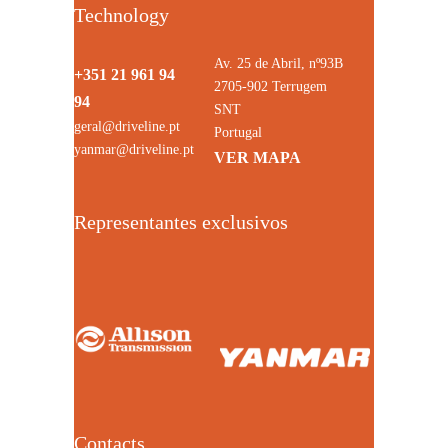
Technology
Av. 25 de Abril, nº93B
+351 21 961 94
2705-902 Terrugem
94
SNT
geral@driveline.pt
Portugal
yanmar@driveline.pt
VER MAPA
Representantes exclusivos
Contacts