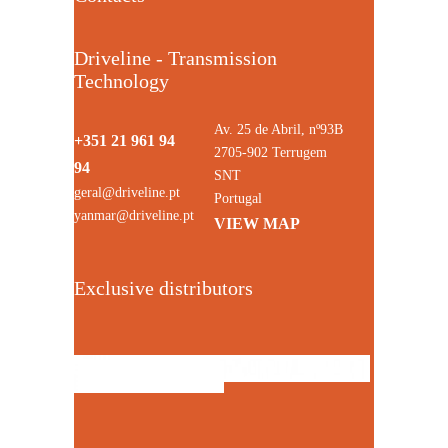
Driveline - Transmission
Technology
Av. 25 de Abril, nº93B
+351 21 961 94
2705-902 Terrugem
94
SNT
geral@driveline.pt
Portugal
yanmar@driveline.pt
VIEW MAP
Exclusive distributors