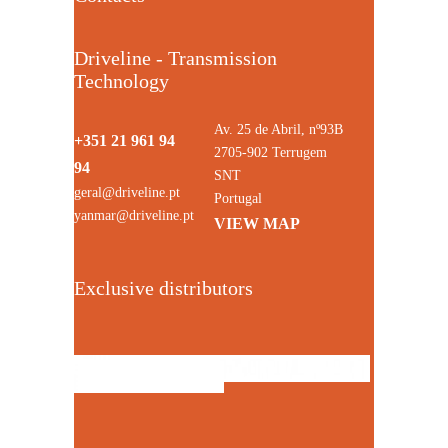
Driveline - Transmission
Technology
Av. 25 de Abril, nº93B
+351 21 961 94
2705-902 Terrugem
94
SNT
geral@driveline.pt
Portugal
yanmar@driveline.pt
VIEW MAP
Exclusive distributors