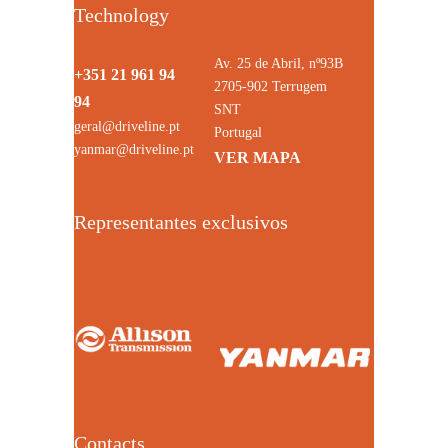
Technology
Av. 25 de Abril, nº93B
+351 21 961 94
2705-902 Terrugem
94
SNT
geral@driveline.pt
Portugal
yanmar@driveline.pt
VER MAPA
Representantes exclusivos
Contacts