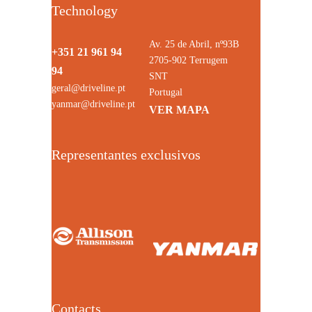
Technology
Av. 25 de Abril, nº93B
+351 21 961 94
2705-902 Terrugem
94
SNT
geral@driveline.pt
Portugal
yanmar@driveline.pt
VER MAPA
Representantes exclusivos
Contacts