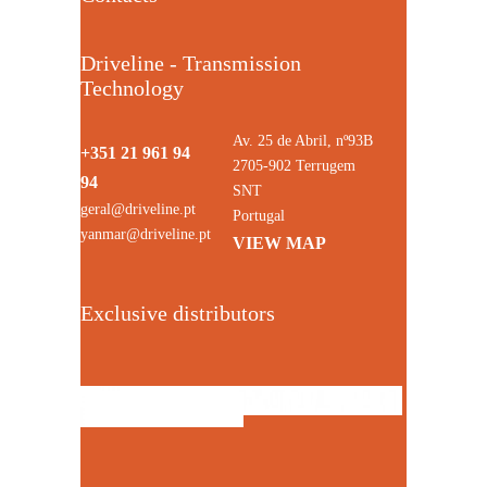
Driveline - Transmission
Technology
Av. 25 de Abril, nº93B
+351 21 961 94
2705-902 Terrugem
94
SNT
geral@driveline.pt
Portugal
yanmar@driveline.pt
VIEW MAP
Exclusive distributors