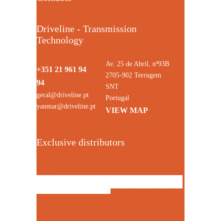
Driveline - Transmission
Technology
Av. 25 de Abril, nº93B
+351 21 961 94
2705-902 Terrugem
94
SNT
geral@driveline.pt
Portugal
yanmar@driveline.pt
VIEW MAP
Exclusive distributors