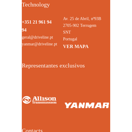
Technology
Av. 25 de Abril, nº93B
+351 21 961 94
2705-902 Terrugem
94
SNT
geral@driveline.pt
Portugal
yanmar@driveline.pt
VER MAPA
Representantes exclusivos
Contacts