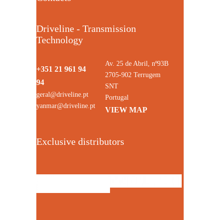
Driveline - Transmission
Technology
Av. 25 de Abril, nº93B
+351 21 961 94
2705-902 Terrugem
94
SNT
geral@driveline.pt
Portugal
yanmar@driveline.pt
VIEW MAP
Exclusive distributors