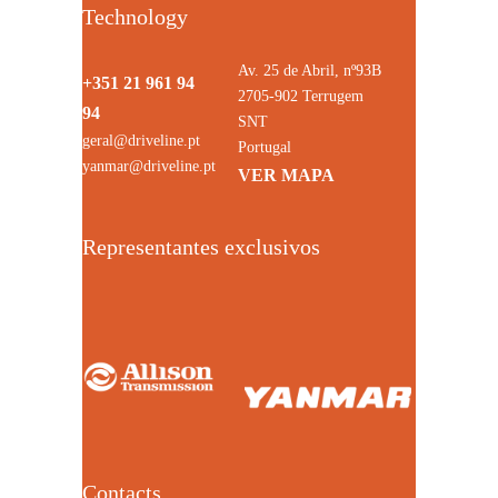
Technology
Av. 25 de Abril, nº93B
+351 21 961 94
2705-902 Terrugem
94
SNT
geral@driveline.pt
Portugal
yanmar@driveline.pt
VER MAPA
Representantes exclusivos
Contacts