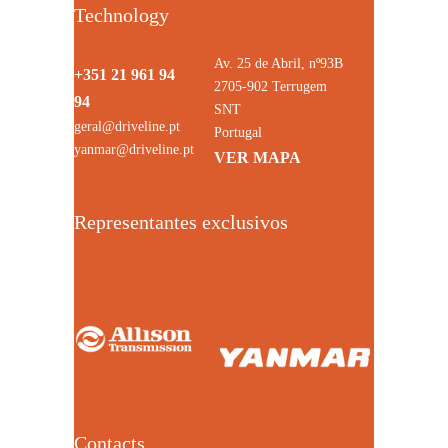
Technology
Av. 25 de Abril, nº93B
+351 21 961 94
2705-902 Terrugem
94
SNT
geral@driveline.pt
Portugal
yanmar@driveline.pt
VER MAPA
Representantes exclusivos
Contacts