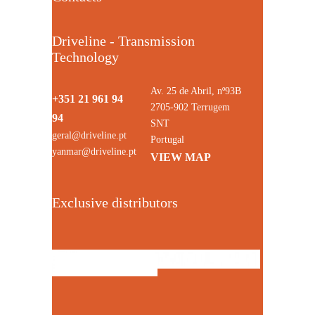
Driveline - Transmission
Technology
Av. 25 de Abril, nº93B
+351 21 961 94
2705-902 Terrugem
94
SNT
geral@driveline.pt
Portugal
yanmar@driveline.pt
VIEW MAP
Exclusive distributors