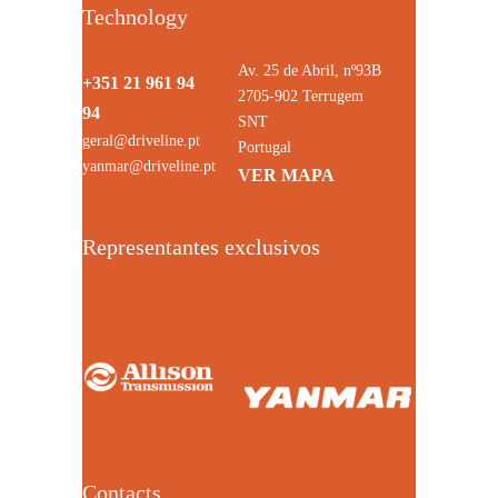
Technology
Av. 25 de Abril, nº93B
+351 21 961 94
2705-902 Terrugem
94
SNT
geral@driveline.pt
Portugal
yanmar@driveline.pt
VER MAPA
Representantes exclusivos
Contacts