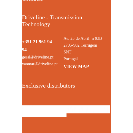
Driveline - Transmission
Technology
Av. 25 de Abril, nº93B
+351 21 961 94
2705-902 Terrugem
94
SNT
geral@driveline.pt
Portugal
yanmar@driveline.pt
VIEW MAP
Exclusive distributors