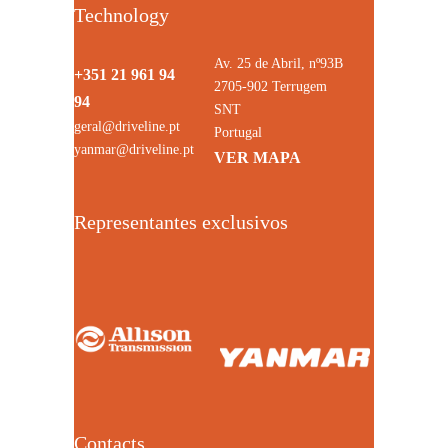
Technology
Av. 25 de Abril, nº93B
+351 21 961 94
2705-902 Terrugem
94
SNT
geral@driveline.pt
Portugal
yanmar@driveline.pt
VER MAPA
Representantes exclusivos
Contacts