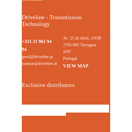
Driveline - Transmission
Technology
Av. 25 de Abril, nº93B
+351 21 961 94
2705-902 Terrugem
94
SNT
geral@driveline.pt
Portugal
yanmar@driveline.pt
VIEW MAP
Exclusive distributors