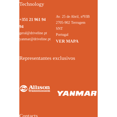
Technology
Av. 25 de Abril, nº93B
+351 21 961 94
2705-902 Terrugem
94
SNT
geral@driveline.pt
Portugal
yanmar@driveline.pt
VER MAPA
Representantes exclusivos
Contacts