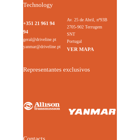
Technology
Av. 25 de Abril, nº93B
+351 21 961 94
2705-902 Terrugem
94
SNT
geral@driveline.pt
Portugal
yanmar@driveline.pt
VER MAPA
Representantes exclusivos
Contacts