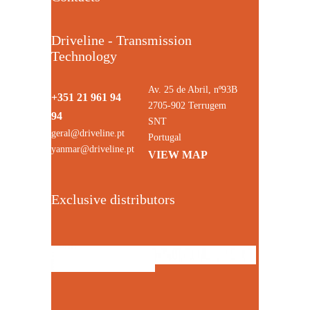
Driveline - Transmission
Technology
Av. 25 de Abril, nº93B
+351 21 961 94
2705-902 Terrugem
94
SNT
geral@driveline.pt
Portugal
yanmar@driveline.pt
VIEW MAP
Exclusive distributors