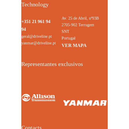
Technology
Av. 25 de Abril, nº93B
+351 21 961 94
2705-902 Terrugem
94
SNT
geral@driveline.pt
Portugal
yanmar@driveline.pt
VER MAPA
Representantes exclusivos
Contacts