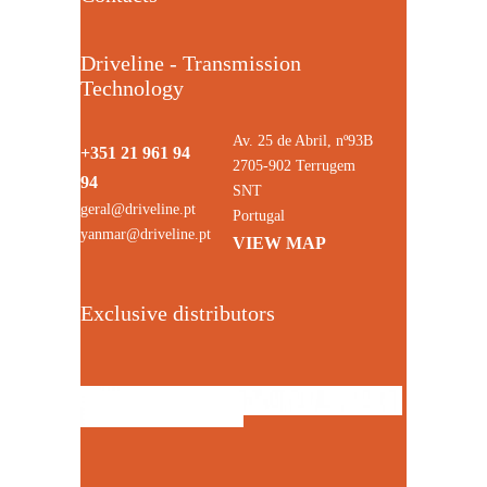
Driveline - Transmission
Technology
Av. 25 de Abril, nº93B
+351 21 961 94
2705-902 Terrugem
94
SNT
geral@driveline.pt
Portugal
yanmar@driveline.pt
VIEW MAP
Exclusive distributors