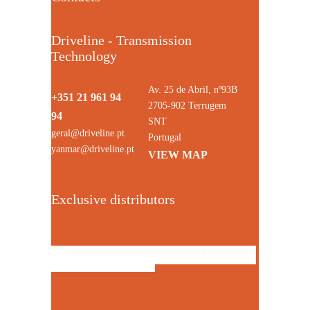
Driveline - Transmission
Technology
Av. 25 de Abril, nº93B
+351 21 961 94
2705-902 Terrugem
94
SNT
geral@driveline.pt
Portugal
yanmar@driveline.pt
VIEW MAP
Exclusive distributors