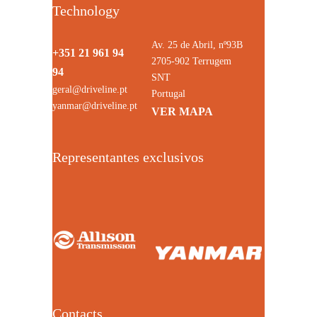
Technology
Av. 25 de Abril, nº93B
+351 21 961 94
2705-902 Terrugem
94
SNT
geral@driveline.pt
Portugal
yanmar@driveline.pt
VER MAPA
Representantes exclusivos
Contacts