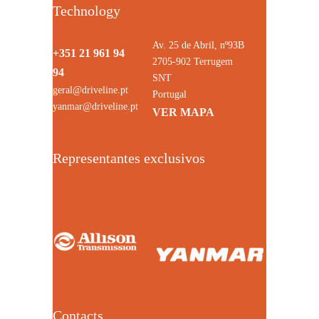
Technology
Av. 25 de Abril, nº93B
+351 21 961 94
2705-902 Terrugem
94
SNT
geral@driveline.pt
Portugal
yanmar@driveline.pt
VER MAPA
Representantes exclusivos
Contacts