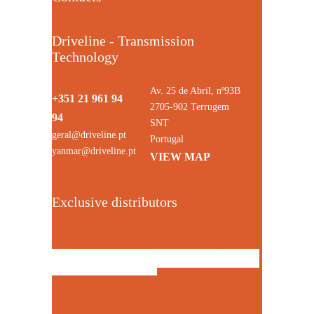
Driveline - Transmission
Technology
Av. 25 de Abril, nº93B
+351 21 961 94
2705-902 Terrugem
94
SNT
geral@driveline.pt
Portugal
yanmar@driveline.pt
VIEW MAP
Exclusive distributors