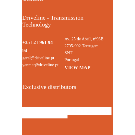
Driveline - Transmission
Technology
Av. 25 de Abril, nº93B
+351 21 961 94
2705-902 Terrugem
94
SNT
geral@driveline.pt
Portugal
yanmar@driveline.pt
VIEW MAP
Exclusive distributors