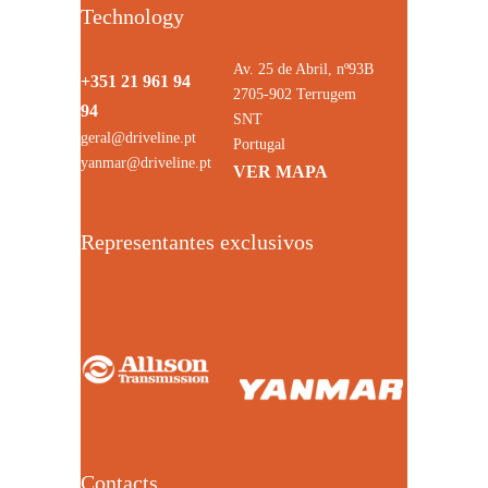
Technology
Av. 25 de Abril, nº93B
+351 21 961 94
2705-902 Terrugem
94
SNT
geral@driveline.pt
Portugal
yanmar@driveline.pt
VER MAPA
Representantes exclusivos
Contacts