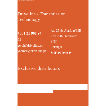
Driveline - Transmission
Technology
Av. 25 de Abril, nº93B
+351 21 961 94
2705-902 Terrugem
94
SNT
geral@driveline.pt
Portugal
yanmar@driveline.pt
VIEW MAP
Exclusive distributors