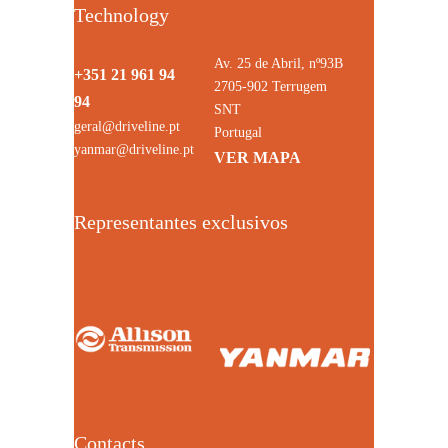
Technology
Av. 25 de Abril, nº93B
+351 21 961 94
2705-902 Terrugem
94
SNT
geral@driveline.pt
Portugal
yanmar@driveline.pt
VER MAPA
Representantes exclusivos
Contacts