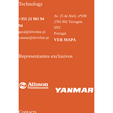
Technology
Av. 25 de Abril, nº93B
+351 21 961 94
2705-902 Terrugem
94
SNT
geral@driveline.pt
Portugal
yanmar@driveline.pt
VER MAPA
Representantes exclusivos
Contacts