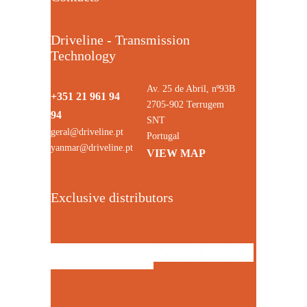
Driveline - Transmission
Technology
Av. 25 de Abril, nº93B
+351 21 961 94
2705-902 Terrugem
94
SNT
geral@driveline.pt
Portugal
yanmar@driveline.pt
VIEW MAP
Exclusive distributors