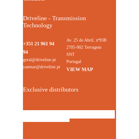
Driveline - Transmission
Technology
Av. 25 de Abril, nº93B
+351 21 961 94
2705-902 Terrugem
94
SNT
geral@driveline.pt
Portugal
yanmar@driveline.pt
VIEW MAP
Exclusive distributors