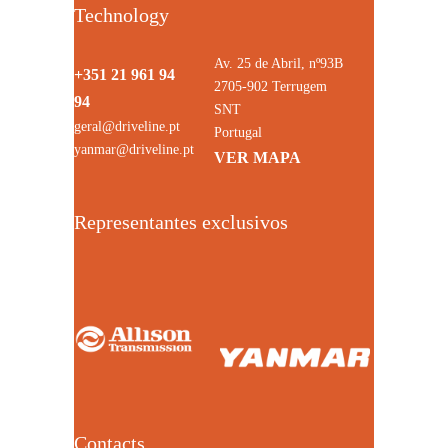
Technology
Av. 25 de Abril, nº93B
+351 21 961 94
2705-902 Terrugem
94
SNT
geral@driveline.pt
Portugal
yanmar@driveline.pt
VER MAPA
Representantes exclusivos
Contacts